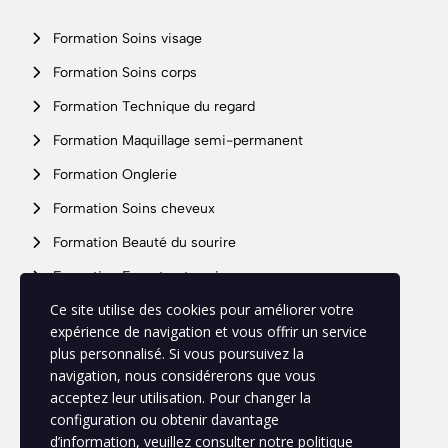
Formation Soins visage
Formation Soins corps
Formation Technique du regard
Formation Maquillage semi-permanent
Formation Onglerie
Formation Soins cheveux
Formation Beauté du sourire
Formation Expert entreprise
Support
Ce site utilise des cookies pour améliorer votre
expérience de navigation et vous offrir un service
plus personnalisé. Si vous poursuivez la
Mon profil
navigation, nous considérerons que vous
acceptez leur utilisation. Pour changer la
Politique de confidentialité
configuration ou obtenir davantage
d’information, veuillez consulter notre politique
Mentions légales