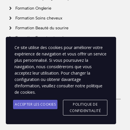
Formation Onglerie
Formation Soins cheveux
Formation Beauté du sourire
Formation Expert entreprise
Support
Ce site utilise des cookies pour améliorer votre
expérience de navigation et vous offrir un service
plus personnalisé. Si vous poursuivez la
Mon profil
navigation, nous considérerons que vous
acceptez leur utilisation. Pour changer la
Politique de confidentialité
configuration ou obtenir davantage
d’information, veuillez consulter notre politique
Mentions légales
de cookies.
CGV
ACCEPTER LES COOKIES
POLITIQUE DE
© 2026 · Expert esthétique
CONFIDENTIALITÉ