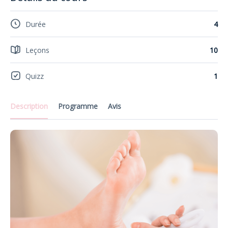
Durée
4
Leçons
10
Quizz
1
Description
Programme
Avis