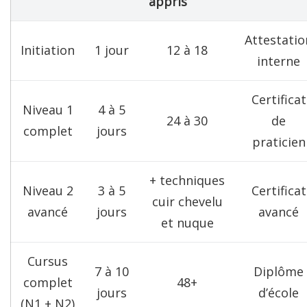
appris
Attestatio
Initiation
1 jour
12 à 18
interne
Certificat
Niveau 1
4 à 5
24 à 30
de
complet
jours
praticien
+ techniques
Niveau 2
3 à 5
Certificat
cuir chevelu
avancé
jours
avancé
et nuque
Cursus
7 à 10
Diplôme
complet
48+
jours
d’école
(N1 + N2)