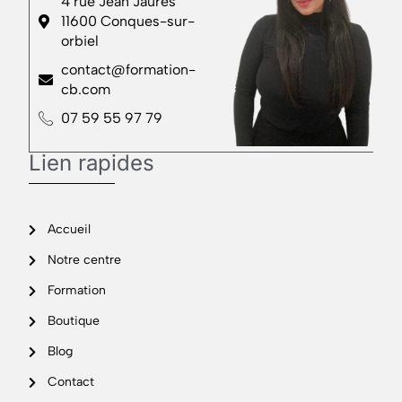
4 rue Jean Jaurès
11600 Conques-sur-
orbiel
contact@formation-
cb.com
07 59 55 97 79
Lien rapides
Accueil
Notre centre
Formation
Boutique
Blog
Contact