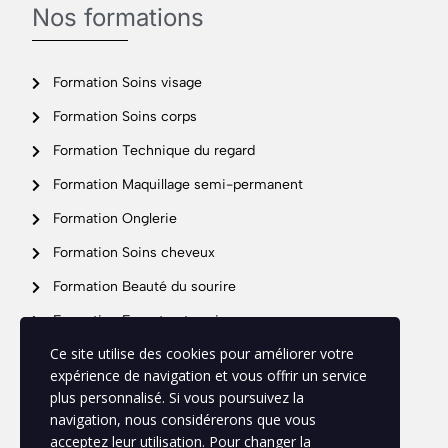
Nos formations
Formation Soins visage
Formation Soins corps
Formation Technique du regard
Formation Maquillage semi-permanent
Formation Onglerie
Formation Soins cheveux
Formation Beauté du sourire
Formation Expert entreprise
Support
Ce site utilise des cookies pour améliorer votre
expérience de navigation et vous offrir un service
plus personnalisé. Si vous poursuivez la
Mon profil
navigation, nous considérerons que vous
acceptez leur utilisation. Pour changer la